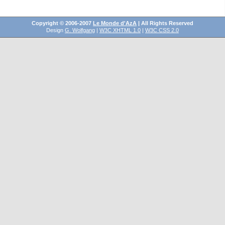
Copyright © 2006-2007
Le Monde d'AzA
| All Rights Reserved
Design
G. Wolfgang
|
W3C XHTML 1.0
|
W3C CSS 2.0